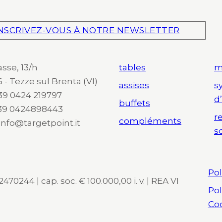
NSCRIVEZ-VOUS À NOTRE NEWSLETTER
asse, 13/h
tables
m
 - Tezze sul Brenta (VI)
assises
s
 +39 0424 219797
d
buffets
+39 0424898443
r
compléments
 info@targetpoint.it
s
Pol
470244 | cap. soc. € 100.000,00 i. v. | REA VI
Pol
Co