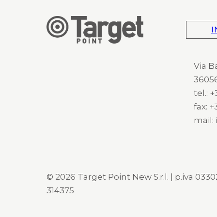
I
Via B
36056
tel.:
fax: 
mail:
© 2026 Target Point New S.r.l. | p.iva 03302
314375