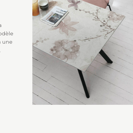
a
modèle
à une
,