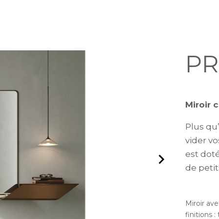
PR
Miroir 
Plus qu
vider v
est dot
de petit
Miroir av
finitions :