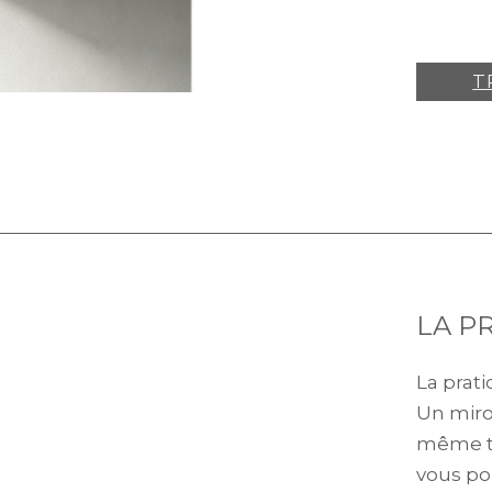
T
LA PR
La pratic
Un miro
même t
vous po