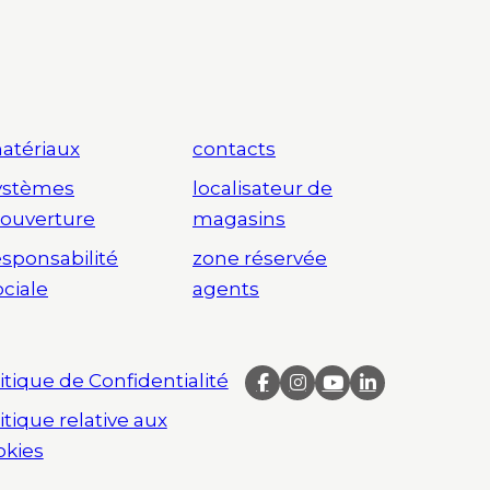
atériaux
contacts
ystèmes
localisateur de
’ouverture
magasins
esponsabilité
zone réservée
ociale
agents
itique de Confidentialité
itique relative aux
okies