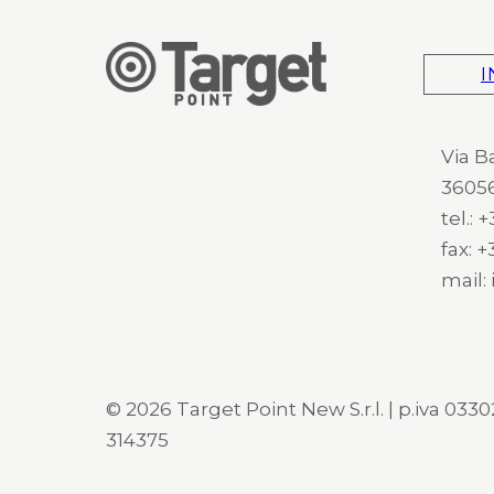
I
Via B
36056
tel.:
fax: 
mail:
© 2026 Target Point New S.r.l. | p.iva 03302
314375