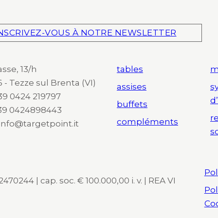
NSCRIVEZ-VOUS À NOTRE NEWSLETTER
asse, 13/h
tables
m
 - Tezze sul Brenta (VI)
assises
s
 +39 0424 219797
d
buffets
+39 0424898443
r
compléments
 info@targetpoint.it
s
Pol
470244 | cap. soc. € 100.000,00 i. v. | REA VI
Pol
Co