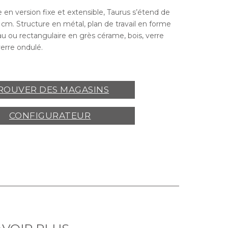
 en version fixe et extensible, Taurus s’étend de
 cm. Structure en métal, plan de travail en forme
u ou rectangulaire en grès cérame, bois, verre
erre ondulé.
, CHAISES
CLEVELAND
, FAUTEUILS
CLEVELAND
.
ROUVER DES MAGASINS
CONFIGURATEUR