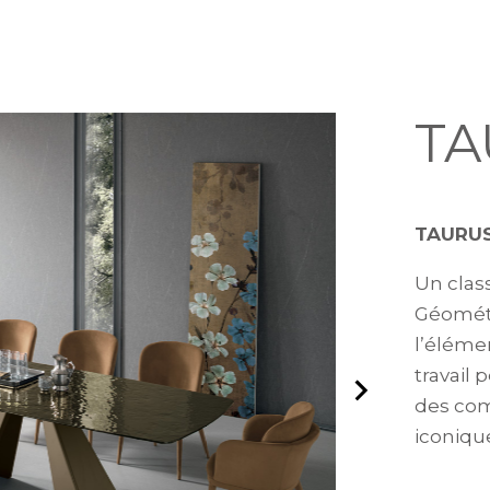
TA
TAURUS
Un class
Géométri
l’élémen
travail 
des com
iconiqu