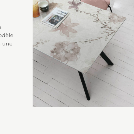
a
modèle
à une
,