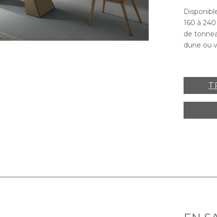
Disponible
160 à 240
de tonnea
dune ou v
TABLE TAURUS
T