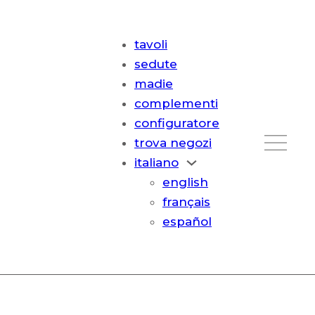
tavoli
sedute
madie
complementi
configuratore
trova negozi
italiano
english
français
español