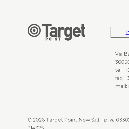
I
Via B
36056
tel.:
fax: 
mail:
© 2026 Target Point New S.r.l. | p.iva 03302
314375