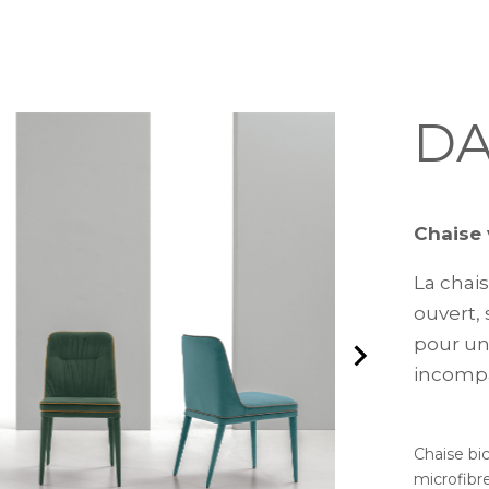
DA
Chaise 
La chai
ouvert,
pour un
incompa
Chaise bi
microfibre