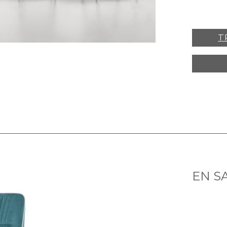
T
EN S