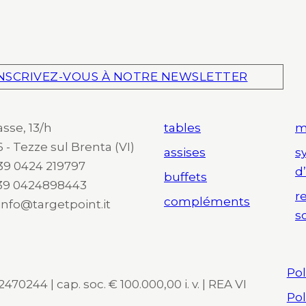
NSCRIVEZ-VOUS À NOTRE NEWSLETTER
asse, 13/h
tables
m
 - Tezze sul Brenta (VI)
assises
s
 +39 0424 219797
d
buffets
+39 0424898443
r
compléments
 info@targetpoint.it
s
Pol
470244 | cap. soc. € 100.000,00 i. v. | REA VI
Pol