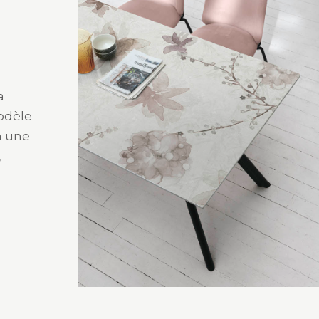
a
modèle
à une
,