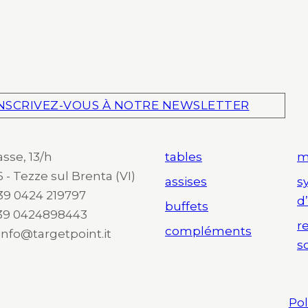
NSCRIVEZ-VOUS À NOTRE NEWSLETTER
asse, 13/h
tables
m
 - Tezze sul Brenta (VI)
assises
s
 +39 0424 219797
d
buffets
+39 0424898443
r
compléments
 info@targetpoint.it
s
Pol