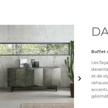
DA
Buffet
Les faç
davanta
et de st
rehauss
accentu
géométr