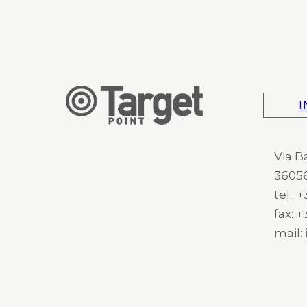
I
Via B
36056
tel.:
fax: 
mail: