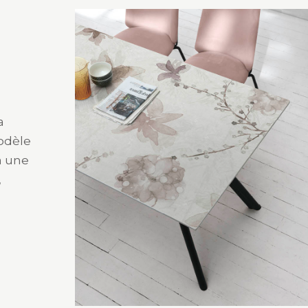
a
modèle
à une
,