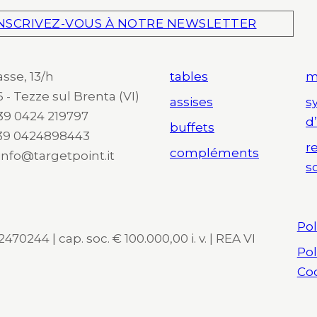
NSCRIVEZ-VOUS À NOTRE NEWSLETTER
asse, 13/h
tables
m
 - Tezze sul Brenta (VI)
assises
s
 +39 0424 219797
d
buffets
+39 0424898443
r
compléments
 info@targetpoint.it
s
Pol
470244 | cap. soc. € 100.000,00 i. v. | REA VI
Pol
Co