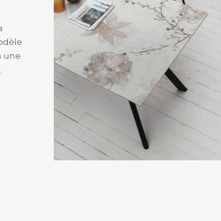
a
modèle
à une
,