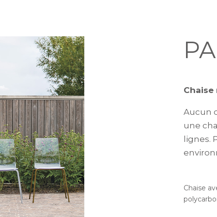
P
Chaise
Aucun d
une chai
lignes. 
enviro
Chaise av
polycarbo