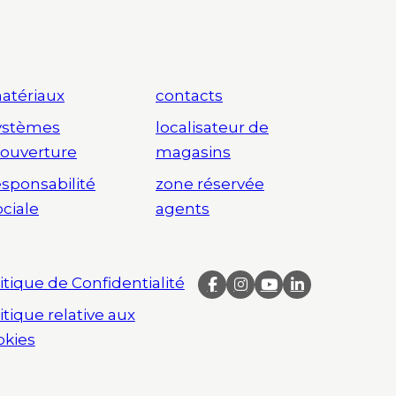
atériaux
contacts
ystèmes
localisateur de
’ouverture
magasins
esponsabilité
zone réservée
ociale
agents
itique de Confidentialité
itique relative aux
okies