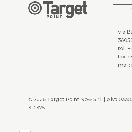
I
Via B
36056
tel.:
fax: 
mail:
© 2026 Target Point New S.r.l. | p.iva 03302
314375