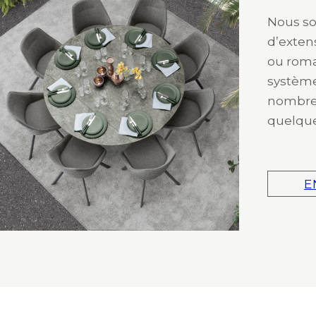
Nous so
d’exten
ou roma
système
nombreu
quelqu
E