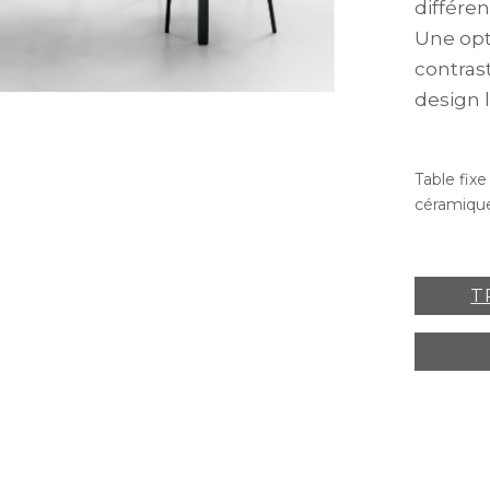
différen
Une opt
contras
design 
Table fix
céramique
T