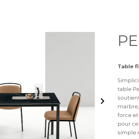
PE
Table f
Simplic
table Pe
soutien
marbre,
force e
pour ce
simple m