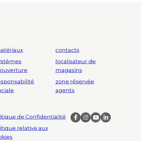
atériaux
contacts
ystèmes
localisateur de
’ouverture
magasins
esponsabilité
zone réservée
ociale
agents
itique de Confidentialité
itique relative aux
okies