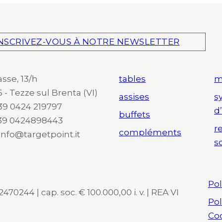
NSCRIVEZ-VOUS À NOTRE NEWSLETTER
asse, 13/h
tables
m
 - Tezze sul Brenta (VI)
assises
s
 +39 0424 219797
d
buffets
+39 0424898443
r
compléments
 info@targetpoint.it
s
Pol
470244 | cap. soc. € 100.000,00 i. v. | REA VI
Pol
Co