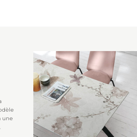
a
modèle
à une
,