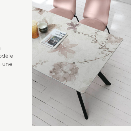
a
modèle
à une
,