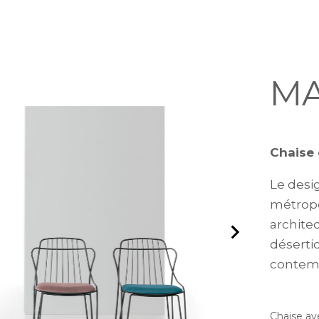
M
Chaise 
Le desi
métropo
archite
déserti
contem
Chaise av