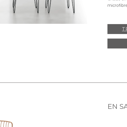
microfibre
T
EN S