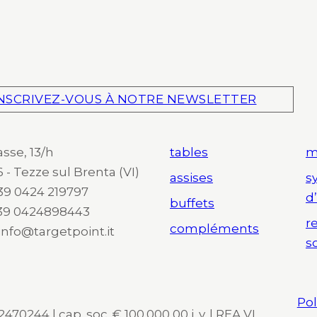
NSCRIVEZ-VOUS À NOTRE NEWSLETTER
asse, 13/h
tables
m
 - Tezze sul Brenta (VI)
assises
s
 +39 0424 219797
d
buffets
+39 0424898443
r
compléments
 info@targetpoint.it
s
Pol
470244 | cap. soc. € 100.000,00 i. v. | REA VI