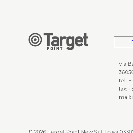
I
Via B
36056
tel.:
fax: 
mail:
© 2026 Target Point New S.r.l. | p.iva 03302